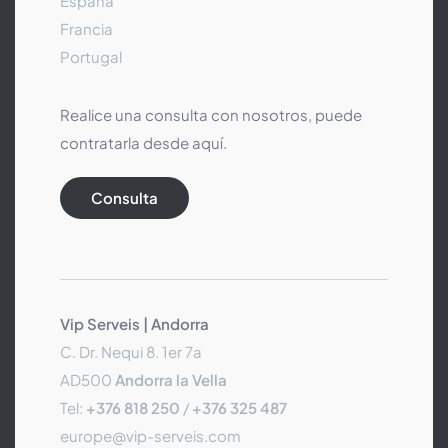
España
Francia
Portugal
Realice una consulta con nosotros, puede
contratarla desde aquí.
Consulta
Vip Serveis | Andorra
C. Dr. Nequi 8. 1er 7a
AD500
Andorra la Vella
Tel:
+376 818 250
/
+376 325 487
europe@vip-serveis.com