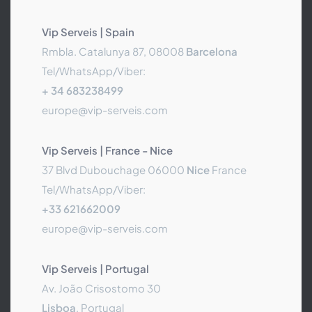
Vip Serveis | Spain
Rmbla. Catalunya 87, 08008
Barcelona
Tel/WhatsApp/Viber:
+ 34 683238499
europe@vip-serveis.com
Vip Serveis | France - Nice
37 Blvd Dubouchage 06000
Nice
France
Tel/WhatsApp/Viber:
+33 621662009
europe@vip-serveis.com
Vip Serveis | Portugal
Av. João Crisostomo 30
Lisboa
, Portugal