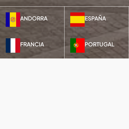
ANDORRA
ESPAÑA
FRANCIA
PORTUGAL
VIP Serveis
es una empresa de
consultoría profesional establecida en
Europa. Trabajamos bajo un alto
estándar de profesionalidad y
ofrecemos extensos servicios
relacionados con la inmigración en
áreas como el derecho, finanzas,