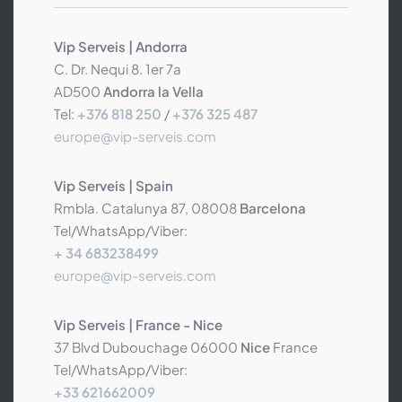
Vip Serveis | Andorra
C. Dr. Nequi 8. 1er 7a
AD500
Andorra la Vella
Tel:
+376 818 250
/
+376 325 487
europe@vip-serveis.com
Vip Serveis | Spain
Rmbla. Catalunya 87, 08008
Barcelona
Tel/WhatsApp/Viber:
+ 34 683238499
europe@vip-serveis.com
Vip Serveis | France - Nice
37 Blvd Dubouchage 06000
Nice
France
Tel/WhatsApp/Viber:
+33 621662009